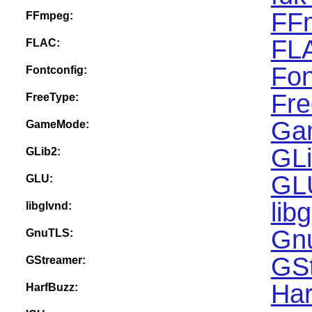
FF
FFmpeg:
FLA
FLAC:
Fon
Fontconfig:
Fre
FreeType:
Ga
GameMode:
GLi
GLib2:
GLU
GLU:
lib
libglvnd:
Gn
GnuTLS:
GSt
GStreamer:
Har
HarfBuzz: