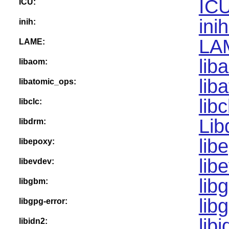
ICU
ICU:
ini
inih:
LA
LAME:
lib
libaom:
lib
libatomic_ops:
lib
libclc:
Lib
libdrm:
lib
libepoxy:
lib
libevdev:
lib
libgbm:
lib
libgpg-error:
lib
libidn2: