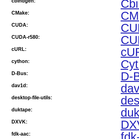
Cbi
cbindgen:
CM
CMake:
CU
CUDA:
CU
CUDA-r580:
cUR
cURL:
Cyt
cython:
D-B
D-Bus:
dav
dav1d:
des
desktop-file-utils:
duk
duktape:
DX
DXVK:
fdk
fdk-aac: