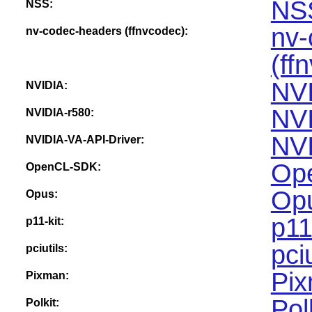
NS
NSS:
nv-
nv-codec-headers (ffnvcodec):
(ff
NVI
NVIDIA:
NVI
NVIDIA-r580:
NVI
NVIDIA-VA-API-Driver:
Op
OpenCL-SDK:
Opu
Opus:
p11
p11-kit:
pci
pciutils:
Pix
Pixman:
Pol
Polkit: