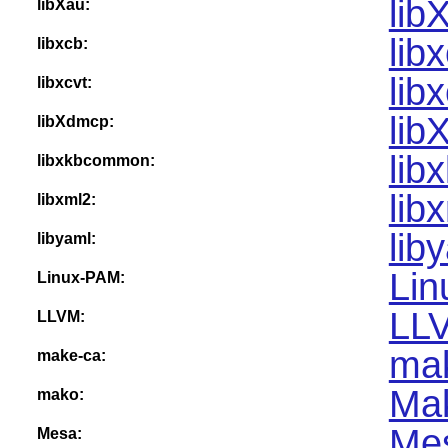
lib
libXau:
lib
libxcb:
lib
libxcvt:
lib
libXdmcp:
lib
libxkbcommon:
lib
libxml2:
lib
libyaml:
Lin
Linux-PAM:
LLV
LLVM:
mak
make-ca:
Mak
mako:
Mes
Mesa: