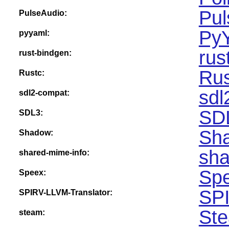
Pul
PulseAudio:
Py
pyyaml:
rus
rust-bindgen:
Rus
Rustc:
sdl
sdl2-compat:
SDL
SDL3:
Sha
Shadow:
sha
shared-mime-info:
Spe
Speex:
SPI
SPIRV-LLVM-Translator:
Ste
steam: