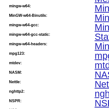
Mi
mingw-w64:
Min
MinGW-w64-Binutils:
Mi
mingw-w64-gcc:
Sta
mingw-w64-gcc-static:
Mi
mingw-w64-headers:
mpg
mpg123:
mtd
mtdev:
NA
NASM:
Net
Nettle:
ngh
nghttp2:
NS
NSPR: