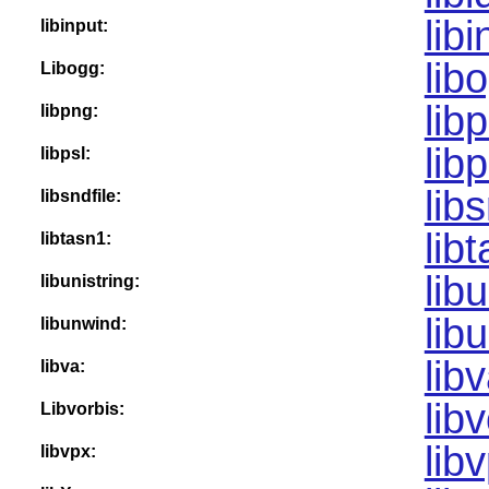
lib
libinput:
lib
Libogg:
lib
libpng:
lib
libpsl:
lib
libsndfile:
lib
libtasn1:
lib
libunistring:
lib
libunwind:
lib
libva:
lib
Libvorbis:
lib
libvpx: